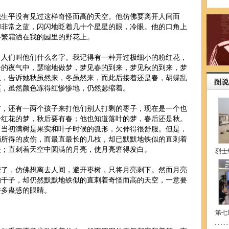
平没有见过这样奇怪而高的天空。他仿佛要离开人间而
却非常之蓝，闪闪地
眨
着几十个星星的眼，冷眼。他的口角上
将繁霜洒在我的园里的野花上。
们叫他们什么名字。我记得有一种开过极细小的粉红花，
冷的夜气中，瑟缩地做梦，梦见春的到来，梦见秋的到来，梦
上，告诉她秋虽然来，冬虽然来，而此后接着还是春，胡蝶乱
笑，虽然颜色冻得红惨惨地，仍然瑟缩着。
还有一两个孩子来打他们别人打剩的枣子，现在是一个也
粉红花的梦，秋后要有春；他也知道落叶的梦，春后还是秋。
了当初满树是果实和叶子时候的弧形，欠伸得很舒服。但是，
梢所得的皮伤，而最直最长的几枝，却已默默地铁似的直刺着
眼；直刺着天空中圆满的月亮，使月亮窘得发白。
烈士
安了，仿佛想离去人间，避开枣树，只将月亮剩下。然而月亮
的干子，却仍然默默地铁似的直刺着奇怪而高的天空，一意要
许多蛊惑的眼睛。
第七