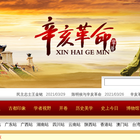
民主志士王金铭
2021/03/29
陈明侯与辛亥革命
2021/03/26
辛亥革命首义
史
古都印象
学者视野
开卷
历史美学
史上今日
博物馆
站
广东站
广西站
湖南站
四川站
云南站
陕西站
香港站
澳门站
台
夜