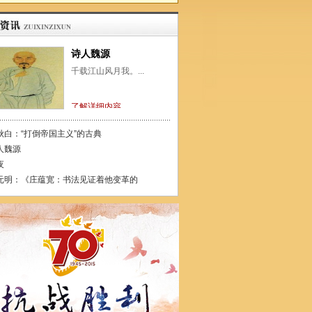
诗人魏源
千载江山风月我。...
了解详细内容
秋白：“打倒帝国主义”的古典
人魏源
夜
元明：《庄蕴宽：书法见证着他变革的