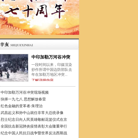
中印加勒万河谷冲突
一段时间以来，印媒渲染
炒作所谓中国边防部队去
年在加勒万地区冲突...
了解详细内容
中印加勒万河谷冲突现场视频
抉择一九七八 思想解放春雷
红色金融的变革者-朱理治
武昌起义和孙中山就任非常大总统录像
烈士纪念日向人民英雄敬献花篮仪式在京
全国抗击新冠肺炎疫情表彰大会隆重举行
纪念中国人民抗日战争暨世界反法西斯战