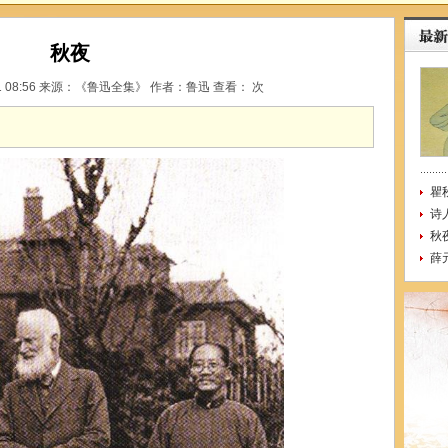
秋夜
01 08:56 来源：《鲁迅全集》 作者：鲁迅 查看：
次
瞿
诗
秋
薛