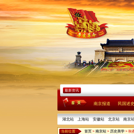
最新资讯
南京报道
民国述
湖北站
上海站
安徽站
北京站
南京
当前位置
首页
>
南京站
>
历史美学
> 秋