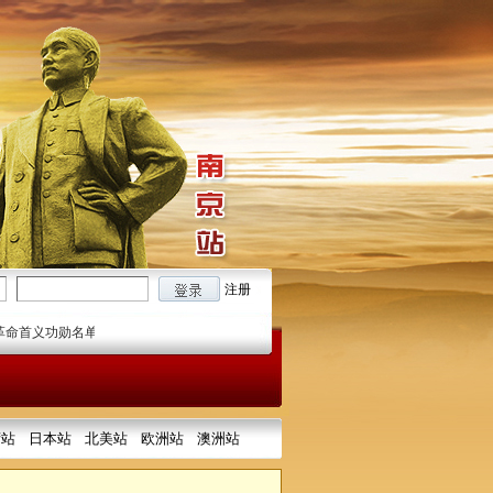
注册
功勋名单
2021/03/16
纪念孙中山先生逝世96周年：伟人说中国文化
2021/03/1
湾站
日本站
北美站
欧洲站
澳洲站