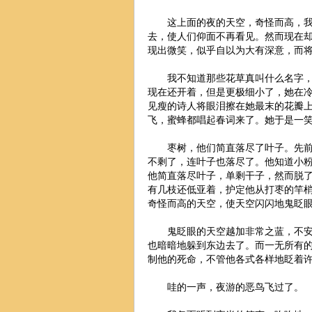
这上面的夜的天空，奇怪而高，我生
去，使人们仰面不再看见。然而现在
现出微笑，似乎自以为大有深意，而
我不知道那些花草真叫什么名字，人
现在还开着，但是更极细小了，她在
见瘦的诗人将眼泪擦在她最末的花瓣
飞，蜜蜂都唱起春词来了。她于是一
枣树，他们简直落尽了叶子。先前，
不剩了，连叶子也落尽了。他知道小
他简直落尽叶子，单剩干子，然而脱
有几枝还低亚着，护定他从打枣的竿
奇怪而高的天空，使天空闪闪地鬼
眨
鬼
眨
眼的天空越加非常之蓝，不
也暗暗地躲到东边去了。而一无所有
制他的死命，不管他各式各样地眨着
哇的一声，夜游的恶鸟飞过了。