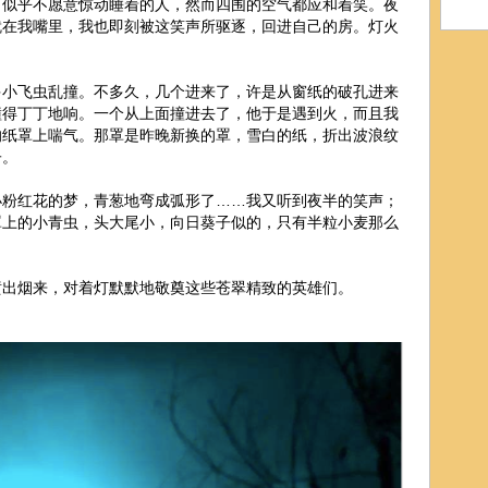
乎不愿意惊动睡着的人，然而四围的空气都应和着笑。夜
就在我嘴里，我也即刻被这笑声所驱逐，回进自己的房。灯火
飞虫乱撞。不多久，几个进来了，许是从窗纸的破孔进来
撞得丁丁地响。一个从上面撞进去了，他于是遇到火，而且我
的纸罩上喘气。那罩是昨晚新换的罩，雪白的纸，折出波浪纹
子。
红花的梦，青葱地弯成弧形了……我又听到夜半的笑声；
罩上的小青虫，头大尾小，向日葵子似的，只有半粒小麦那么
烟来，对着灯默默地敬奠这些苍翠精致的英雄们。