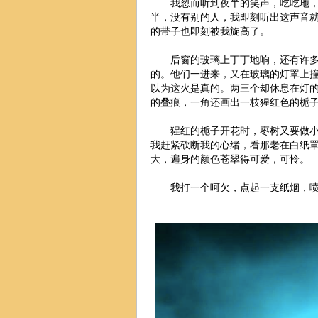
我忽而听到夜半的笑声，吃吃地，似
半，没有别的人，我即刻听出这声音
的带子也即刻被我旋高了。
后窗的玻璃上丁丁地响，还有许多小
的。他们一进来，又在玻璃的灯罩上
以为这火是真的。两三个却休息在灯
的叠痕，一角还画出一枝猩红色的栀
猩红的栀子开花时，枣树又要做小粉
我赶紧砍断我的心绪，看那老在白纸
大，遍身的颜色苍翠得可爱，可怜。
我打一个呵欠，点起一支纸烟，喷出