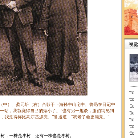
伯纳（中）、蔡元培（右）合影于上海孙中山宅中。
鲁迅在日记中
一站，我就觉得自己的矮小了。”
也有另一趣谈，萧伯纳见到
，我觉得你比高尔基漂亮。”鲁迅道：“我老了会更漂亮。”
树，一株是枣树，还有一株也是枣树。