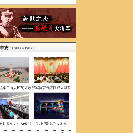
纪念日向人民英雄敬
我军体育代表团成立暨誓
届世界军人运动会门
“兵兵”登上桥头堡 军